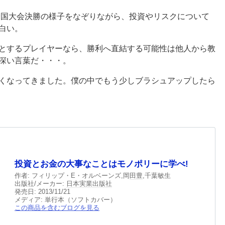
権全国大会決勝の様子をなぞりながら、投資やリスクについて
白い。
とするプレイヤーなら、勝利へ直結する可能性は他人から教
深い言葉だ・・・。
くなってきました。僕の中でもう少しブラシュアップしたら
投資とお金の大事なことはモノポリーに学べ!
作者:
フィリップ・E・オルベーンズ,岡
田豊
,千葉敏生
出版社/メーカー:
日本実業出版社
発売日:
2013/11/21
メディア:
単行本（ソフトカバー）
この商品を含むブログを見る