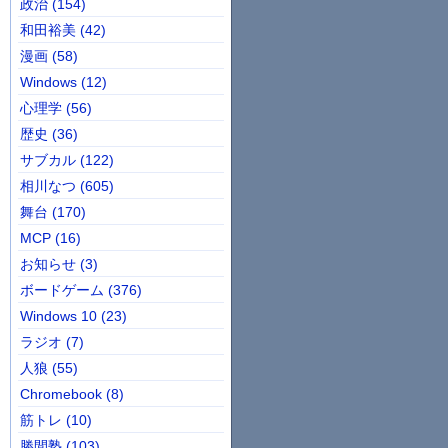
政治 (154)
和田裕美 (42)
漫画 (58)
Windows (12)
心理学 (56)
歴史 (36)
サブカル (122)
相川なつ (605)
舞台 (170)
MCP (16)
お知らせ (3)
ボードゲーム (376)
Windows 10 (23)
ラジオ (7)
人狼 (55)
Chromebook (8)
筋トレ (10)
勝間塾 (103)