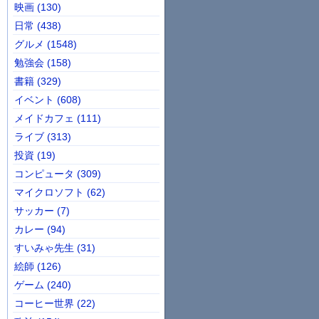
映画 (130)
日常 (438)
グルメ (1548)
勉強会 (158)
書籍 (329)
イベント (608)
メイドカフェ (111)
ライブ (313)
投資 (19)
コンピュータ (309)
マイクロソフト (62)
サッカー (7)
カレー (94)
すいみゃ先生 (31)
絵師 (126)
ゲーム (240)
コーヒー世界 (22)