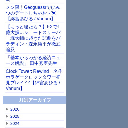
メン限┊Geoguessrでひみ
つのデートしちゃお～💓
【綿宮あひる / Varium】
【もっと寝たら？】FXで1
億大損…ショートスリーパ
ー堀大輔に起きた悲劇をパ
ラディン・森永康平が徹底
追及
「基本からわかる経済ニュ
ース解説」 田中秀臣先生
Clock Tower: Rewind┊名作
ホラゲークロックタワー初
見プレイ.ᐟ.ᐟ【綿宮あひる /
Varium】
月別アーカイブ
▶
2026
▶
2025
▶
2024