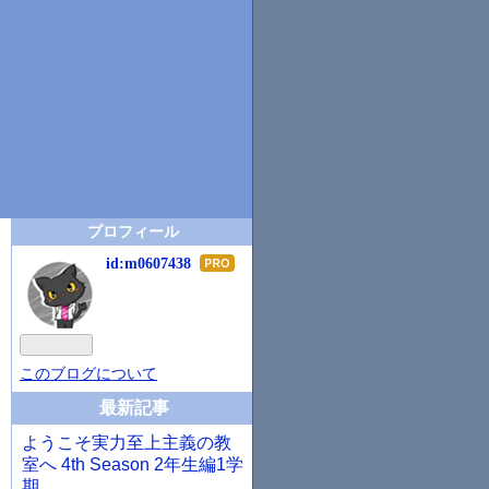
プロフィール
id:m0607438
はて
なブ
ログ
Pro
このブログについて
最新記事
ようこそ実力至上主義の教
室へ 4th Season 2年生編1学
期