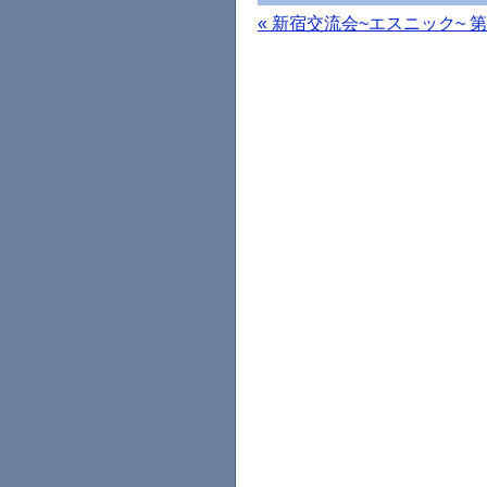
«
新宿交流会~エスニック~
第